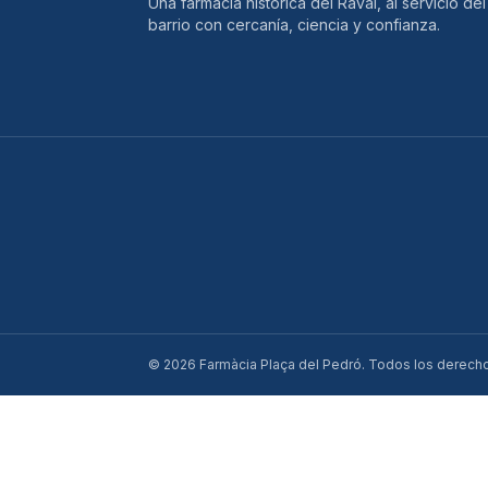
Una farmacia histórica del Raval, al servicio del
barrio con cercanía, ciencia y confianza.
©
2026
Farmàcia Plaça del Pedró. Todos los derech