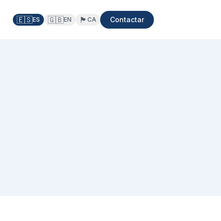
🇪🇸
🇬🇧
🏴
Contactar
ES
EN
CA