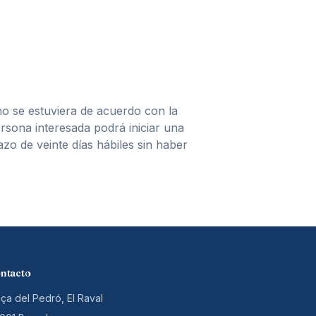
 no se estuviera de acuerdo con la
ersona interesada podrá iniciar una
zo de veinte días hábiles sin haber
ntacto
aça del Pedró, El Raval