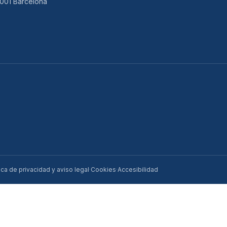
001 Barcelona
tica de privacidad y aviso legal
·
Cookies
·
Accesibilidad